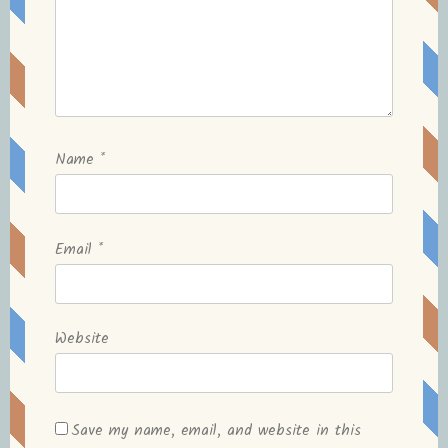
Name
*
Email
*
Website
Save my name, email, and website in this