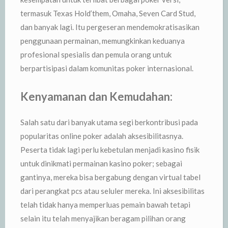
termasuk Texas Hold’them, Omaha, Seven Card Stud,
dan banyak lagi. Itu pergeseran mendemokratisasikan
penggunaan permainan, memungkinkan keduanya
profesional spesialis dan pemula orang untuk
berpartisipasi dalam komunitas poker internasional.
Kenyamanan dan Kemudahan:
Salah satu dari banyak utama segi berkontribusi pada
popularitas online poker adalah aksesibilitasnya.
Peserta tidak lagi perlu kebetulan menjadi kasino fisik
untuk dinikmati permainan kasino poker; sebagai
gantinya, mereka bisa bergabung dengan virtual tabel
dari perangkat pcs atau seluler mereka. Ini aksesibilitas
telah tidak hanya memperluas pemain bawah tetapi
selain itu telah menyajikan beragam pilihan orang