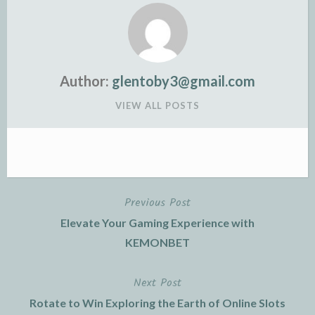
Author:
glentoby3@gmail.com
VIEW ALL POSTS
Previous Post
Post
Elevate Your Gaming Experience with
navigation
KEMONBET
Next Post
Rotate to Win Exploring the Earth of Online Slots