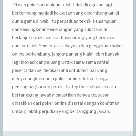
Di web poker permainan telah tidak diragukan lagi
berkembang menjadi kekuatan yang diperhitungkan di
dunia game di web. Itu perpaduan teknik, kemampuan,
dan kemungkinan kemenangan yang substansial
berlanjut untuk memikat basis orang yang bervariasi
dan antusias. Sementara rekayasa dan pengakuan poker
online berkembang, jangka panjang klaim lebih banyak
lagi inovasi dan peluang untuk sama-sama santai
peserta dan berdedikasi ahli untuk terlibat yang
menyenangkan dunia poker online. Tetapi, sangat
penting bagi orang untuk strategi permainan secara
bertanggung jawab,memastikan bahwa kepuasan
dihasilkan dari poker online disertai dengan komitmen
untuk praktik perjudian yang bertanggung jawab.