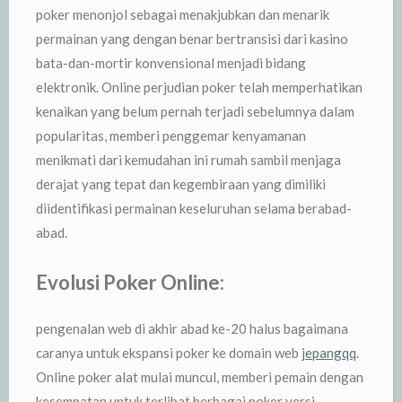
poker menonjol sebagai menakjubkan dan menarik
permainan yang dengan benar bertransisi dari kasino
bata-dan-mortir konvensional menjadi bidang
elektronik. Online perjudian poker telah memperhatikan
kenaikan yang belum pernah terjadi sebelumnya dalam
popularitas, memberi penggemar kenyamanan
menikmati dari kemudahan ini rumah sambil menjaga
derajat yang tepat dan kegembiraan yang dimiliki
diidentifikasi permainan keseluruhan selama berabad-
abad.
Evolusi Poker Online:
pengenalan web di akhir abad ke-20 halus bagaimana
caranya untuk ekspansi poker ke domain web
jepangqq
.
Online poker alat mulai muncul, memberi pemain dengan
kesempatan untuk terlibat berbagai poker versi,