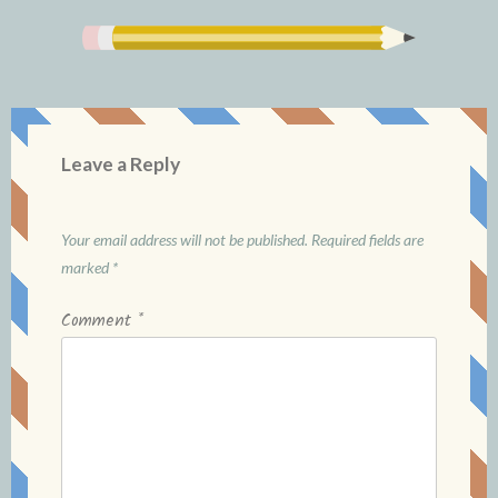
Leave a Reply
Your email address will not be published.
Required fields are
marked
*
Comment
*